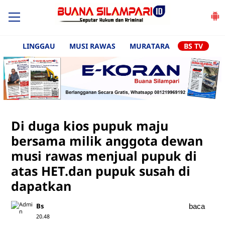
LINGGAU
MUSI RAWAS
MURATARA
BS TV
Di duga kios pupuk maju
bersama milik anggota dewan
musi rawas menjual pupuk di
atas HET.dan pupuk susah di
dapatkan
Bs
baca
20.48