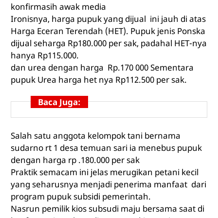
konfirmasih awak media
Ironisnya, harga pupuk yang dijual ini jauh di atas
Harga Eceran Terendah (HET). Pupuk jenis Ponska
dijual seharga Rp
180.000
per sak, padahal HET-nya
hanya Rp
115.000
.
dan urea dengan harga Rp.
170 000
Sementara
pupuk Urea harga het nya Rp
112.500
per sak.
Baca Juga:
Salah satu anggota kelompok tani bernama
sudarno rt 1 desa temuan sari ia menebus pupuk
dengan harga rp .
180.000
per sak
Praktik semacam ini jelas merugikan petani kecil
yang seharusnya menjadi penerima manfaat dari
program pupuk subsidi pemerintah.
Nasrun pemilik kios subsudi maju bersama saat di