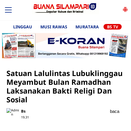
LINGGAU
MUSI RAWAS
MURATARA
BS TV
Satuan Lalulintas Lubuklinggau
Meyambut Bulan Ramadhan
Laksanakan Bakti Religi Dan
Sosial
Bs
baca
19.31