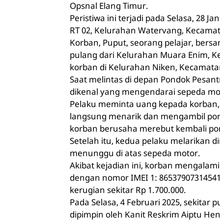
Opsnal Elang Timur.
Peristiwa ini terjadi pada Selasa, 28 Ja
RT 02, Kelurahan Watervang, Kecamat
Korban, Puput, seorang pelajar, bers
pulang dari Kelurahan Muara Enim, 
korban di Kelurahan Niken, Kecamata
Saat melintas di depan Pondok Pesantr
dikenal yang mengendarai sepeda mo
Pelaku meminta uang kepada korban, 
langsung menarik dan mengambil pons
korban berusaha merebut kembali po
Setelah itu, kedua pelaku melarikan 
menunggu di atas sepeda motor.
Akibat kejadian ini, korban mengalami
dengan nomor IMEI 1: 865379073145411
kerugian sekitar Rp
1.700.000
.
Pada Selasa, 4 Februari 2025, sekitar 
dipimpin oleh Kanit Reskrim Aiptu H