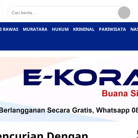
I RAWAS
MURATARA
HUKUM
KRIMINAL
PARIWISATA
NA
encurian Dengan