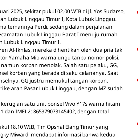
nuari 2025, sekitar pukul 02.00 WIB di Jl. Yos Sudarso,
an Lubuk Linggau Timur I, Kota Lubuk Linggau.
ama temannya Perdi, sedang dalam perjalanan
Kecamatan Lubuk Linggau Barat I menuju rumah
n Lubuk Linggau Timur I.
en Al-Ikhlas, mereka dihentikan oleh dua pria tak
tor Yamaha Mio warna ungu tanpa nomor polisi.
namun korban menolak. Salah satu pelaku, GG,
el korban yang berada di saku celananya. Saat
nselnya, GG justru memukul tangan korban.
diri ke arah Pasar Lubuk Linggau, dengan MZ sudah
 kerugian satu unit ponsel Vivo Y17s warna hitam
 dan IMEI 2: 865379073145402, dengan total
pukul 18.10 WIB, Tim Opsnal Elang Timur yang
engky Miwardi mendapat informasi bahwa kedua