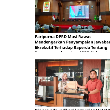
Paripurna DPRD Musi Rawas
Mendengarkan Penyampaian Jawaba
Eksekutif Terhadap Raperda Tentang
Pertanggungjawaban APBD Kabupat
Musi Rawas Tahun Anggaran 2025.