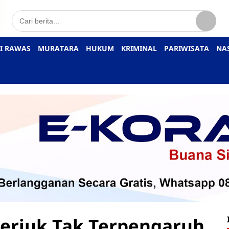
I RAWAS
MURATARA
HUKUM
KRIMINAL
PARIWISATA
NA
eriuk Tak Terpengaruh