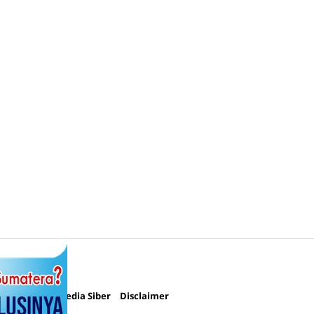
 Us
i
Pedoman Media Siber
Disclaimer