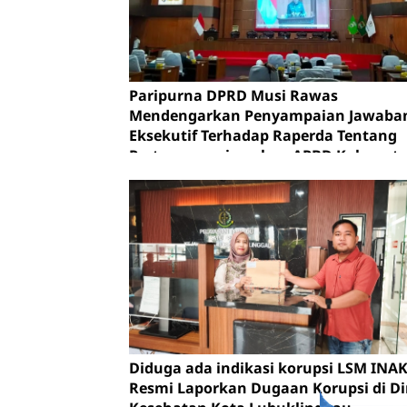
Paripurna DPRD Musi Rawas
Mendengarkan Penyampaian Jawaba
Eksekutif Terhadap Raperda Tentang
Pertanggungjawaban APBD Kabupat
Musi Rawas Tahun Anggaran 2025.
Diduga ada indikasi korupsi LSM INA
Resmi Laporkan Dugaan Korupsi di D