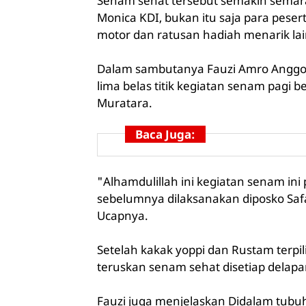
Senam sehat tersebut semakin semara
Monica KDI, bukan itu saja para peser
motor dan ratusan hadiah menarik la
Dalam sambutanya Fauzi Amro Anggot
lima belas titik kegiatan senam pagi
Muratara.
Baca Juga:
"Alhamdulillah ini kegiatan senam ini
sebelumnya dilaksanakan diposko Safa
Ucapnya.
Setelah kakak yoppi dan Rustam terpil
teruskan senam sehat disetiap delap
Fauzi juga menjelaskan Didalam tubuh 