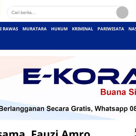
I RAWAS
MURATARA
HUKUM
KRIMINAL
PARIWISATA
NA
sama, Fauzi Amro