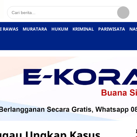
I RAWAS
MURATARA
HUKUM
KRIMINAL
PARIWISATA
NA
nggau Ungkap Kasus