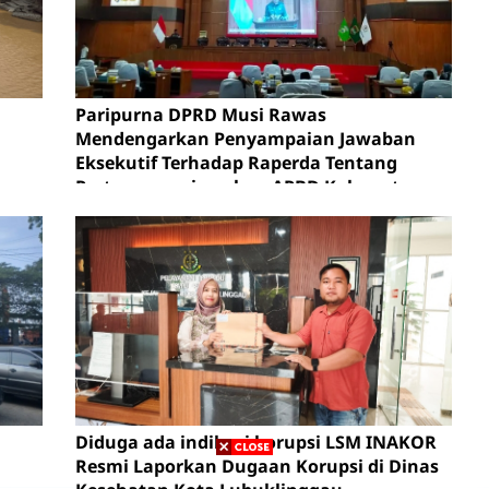
Paripurna DPRD Musi Rawas
Mendengarkan Penyampaian Jawaban
Eksekutif Terhadap Raperda Tentang
Pertanggungjawaban APBD Kabupaten
Musi Rawas Tahun Anggaran 2025.
Diduga ada indikasi korupsi LSM INAKOR
Resmi Laporkan Dugaan Korupsi di Dinas