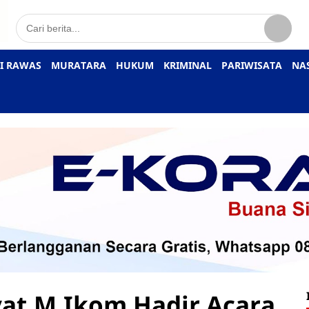
I RAWAS
MURATARA
HUKUM
KRIMINAL
PARIWISATA
NA
at,M,Ikom Hadir Acara