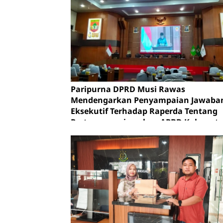
Paripurna DPRD Musi Rawas
Mendengarkan Penyampaian Jawaba
Eksekutif Terhadap Raperda Tentang
Pertanggungjawaban APBD Kabupat
Musi Rawas Tahun Anggaran 2025.