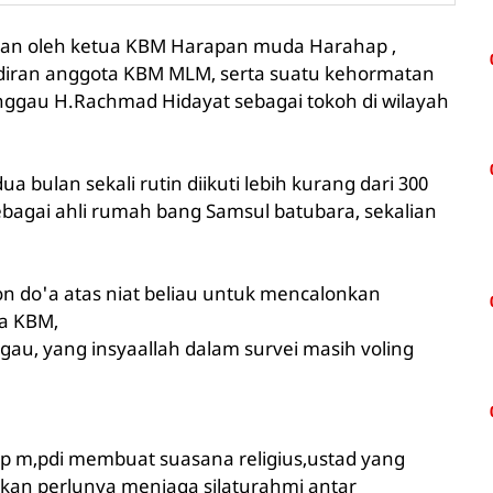
an oleh ketua KBM Harapan muda Harahap ,
diran anggota KBM MLM, serta suatu kehormatan
inggau H.Rachmad Hidayat sebagai tokoh di wilayah
a bulan sekali rutin diikuti lebih kurang dari 300
ebagai ahli rumah bang Samsul batubara, sekalian
 do'a atas niat beliau untuk mencalonkan
ta KBM,
u, yang insyaallah dalam survei masih voling
atip m,pdi membuat suasana religius,ustad yang
kan perlunya menjaga silaturahmi antar