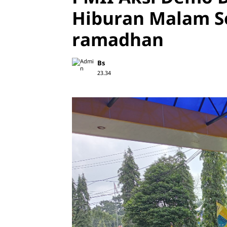
Hiburan Malam S
ramadhan
Bs
23.34