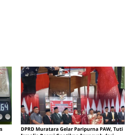
s
DPRD Muratara Gelar Paripurna PAW, Tuti