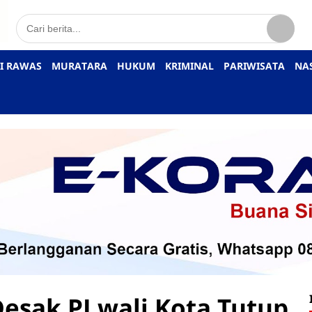
I RAWAS
MURATARA
HUKUM
KRIMINAL
PARIWISATA
NA
esak PJ wali Kota Tutup