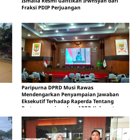
Ismalia Resmi Gantikan Irwnsyah dari
Fraksi PDIP Perjuangan
Paripurna DPRD Musi Rawas
Mendengarkan Penyampaian Jawaban
Eksekutif Terhadap Raperda Tentang
Pertanggungjawaban APBD Kabupaten
Musi Rawas Tahun Anggaran 2025.