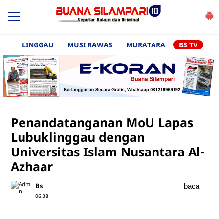
LINGGAU
MUSI RAWAS
MURATARA
BS TV
Penandatanganan MoU Lapas
Lubuklinggau dengan
Universitas Islam Nusantara Al-
Azhaar
Bs
baca
06.38