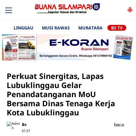
LINGGAU
MUSI RAWAS
MURATARA
BS TV
Perkuat Sinergitas, Lapas
Lubuklinggau Gelar
Penandatanganan MoU
Bersama Dinas Tenaga Kerja
Kota Lubuklinggau
Bs
baca
01.57