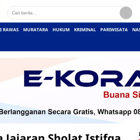
I RAWAS
MURATARA
HUKUM
KRIMINAL
PARIWISATA
NA
Jajaran Sholat Istifqa