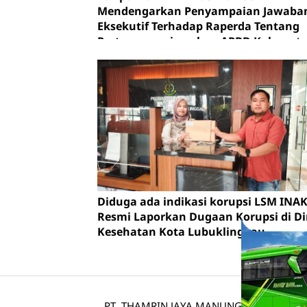
Mendengarkan Penyampaian Jawaba
Eksekutif Terhadap Raperda Tentang
Pertanggungjawaban APBD Kabupat
Musi Rawas Tahun Anggaran 2025.
Diduga ada indikasi korupsi LSM INA
Resmi Laporkan Dugaan Korupsi di D
Kesehatan Kota Lubuklinggau
PT. THAMRIN JAYA MANUNGGAL