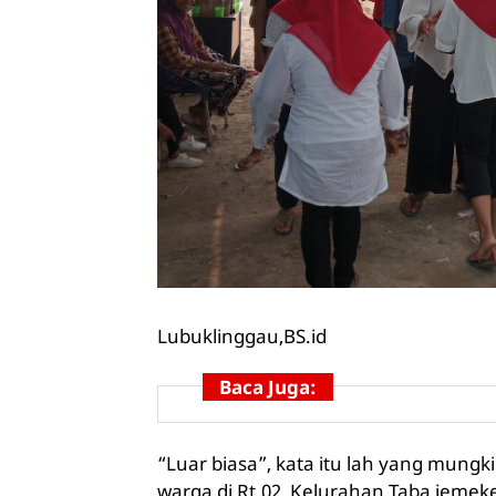
Lubuklinggau,
BS.id
Baca Juga:
“Luar biasa”, kata itu lah yang mun
warga di Rt.02, Kelurahan Taba jemek