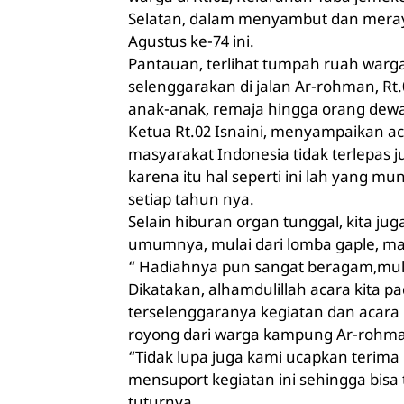
Selatan, dalam menyambut dan meray
Agustus ke-74 ini.
Pantauan, terlihat tumpah ruah warga
selenggarakan di jalan Ar-rohman, Rt.0
anak-anak, remaja hingga orang dew
Ketua Rt.02 Isnaini, menyampaikan ac
masyarakat Indonesia tidak terlepas ju
karena itu hal seperti ini lah yang mu
setiap tahun nya.
Selain hiburan organ tunggal, kita 
umumnya, mulai dari lomba gaple, mak
“ Hadiahnya pun sangat beragam,mulai
Dikatakan, alhamdulillah acara kita pad
terselenggaranya kegiatan dan acara i
royong dari warga kampung Ar-rohm
“Tidak lupa juga kami ucapkan terima
mensuport kegiatan ini sehingga bisa
tuturnya.