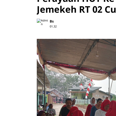
Jemekeh RT 02 C
Bs
01.32