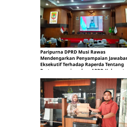
Paripurna DPRD Musi Rawas
Mendengarkan Penyampaian Jawaba
Eksekutif Terhadap Raperda Tentang
Pertanggungjawaban APBD Kabupat
Musi Rawas Tahun Anggaran 2025.