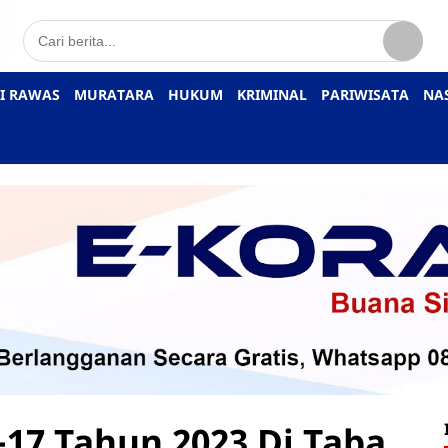
I RAWAS
MURATARA
HUKUM
KRIMINAL
PARIWISATA
NA
17 Tahun 2023 Di Taba