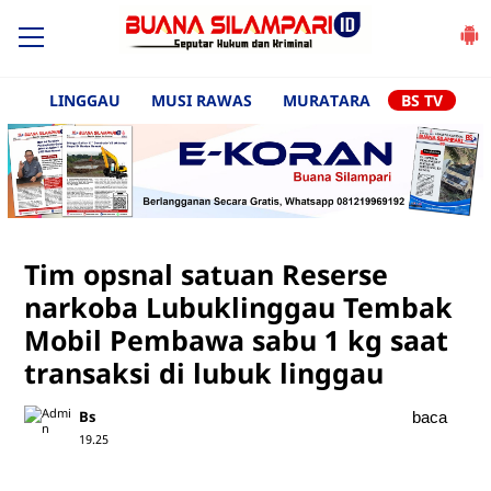
LINGGAU
MUSI RAWAS
MURATARA
BS TV
Tim opsnal satuan Reserse
narkoba Lubuklinggau Tembak
Mobil Pembawa sabu 1 kg saat
transaksi di lubuk linggau
Bs
baca
19.25