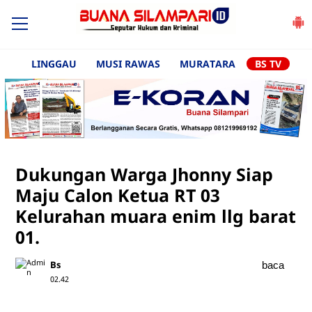
LINGGAU
MUSI RAWAS
MURATARA
BS TV
Dukungan Warga Jhonny Siap
Maju Calon Ketua RT 03
Kelurahan muara enim llg barat
01.
Bs
baca
02.42