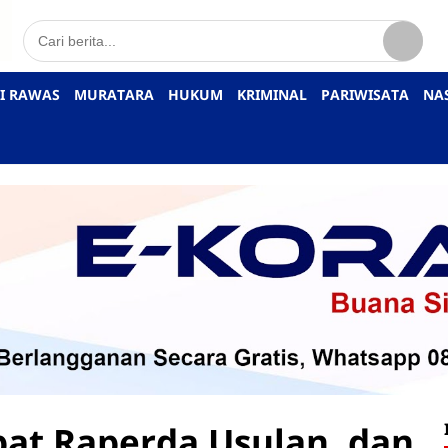
I RAWAS
MURATARA
HUKUM
KRIMINAL
PARIWISATA
NA
at Raperda Usulan, dan