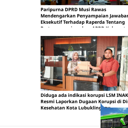
Paripurna DPRD Musi Rawas
Mendengarkan Penyampaian Jawaba
Eksekutif Terhadap Raperda Tentang
Pertanggungjawaban APBD Kabupat
Musi Rawas Tahun Anggaran 2025.
Diduga ada indikasi korupsi LSM INA
Resmi Laporkan Dugaan Korupsi di D
Kesehatan Kota Lubuklinggau