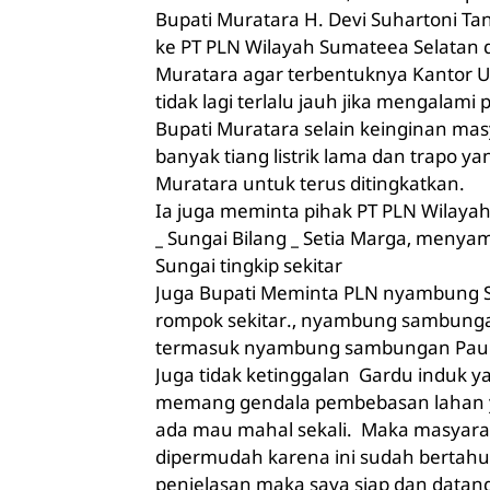
Bupati Muratara H. Devi Suhartoni Ta
ke PT PLN Wilayah Sumateea Selatan 
Muratara agar terbentuknya Kantor U
tidak lagi terlalu jauh jika mengalam
Bupati Muratara selain keinginan ma
banyak tiang listrik lama dan trapo yan
Muratara untuk terus ditingkatkan.
Ia juga meminta pihak PT PLN Wila
_ Sungai Bilang _ Setia Marga, men
Sungai tingkip sekitar
Juga Bupati Meminta PLN nyambung S
rompok sekitar., nyambung sambunga
termasuk nyambung sambungan Pauh
Juga tidak ketinggalan Gardu induk ya
memang gendala pembebasan lahan y
ada mau mahal sekali. Maka masyara
dipermudah karena ini sudah bertahun
penjelasan maka saya siap dan datang