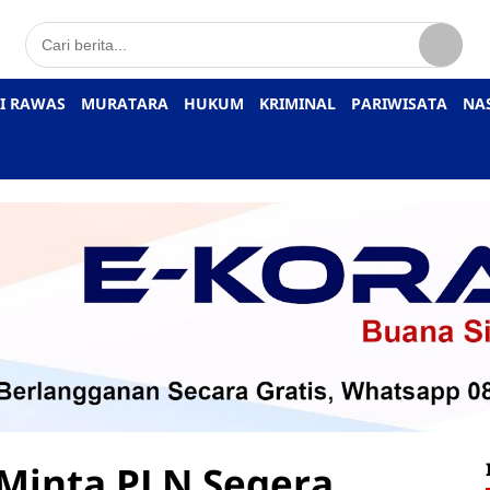
I RAWAS
MURATARA
HUKUM
KRIMINAL
PARIWISATA
NA
Minta PLN Segera