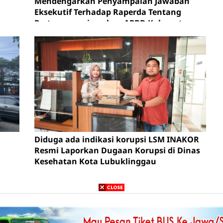
Mendengarkan Penyampaian Jawaban
Eksekutif Terhadap Raperda Tentang
Pertanggungjawaban APBD Kabupaten
Musi Rawas Tahun Anggaran 2025.
Diduga ada indikasi korupsi LSM INAKOR
Resmi Laporkan Dugaan Korupsi di Dinas
Kesehatan Kota Lubuklinggau
Follow
About