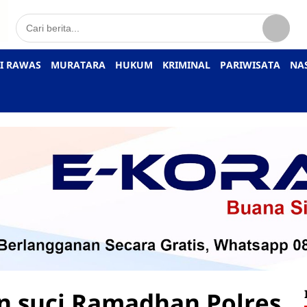
I RAWAS
MURATARA
HUKUM
KRIMINAL
PARIWISATA
NA
 suci Ramadhan Polres