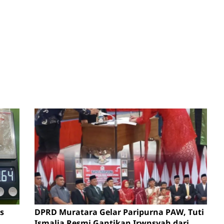
s
DPRD Muratara Gelar Paripurna PAW, Tuti
Ismalia Resmi Gantikan Irwnsyah dari