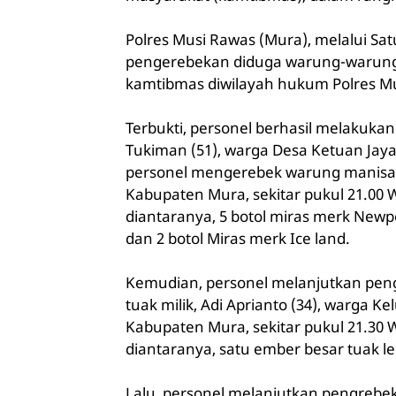
Polres Musi Rawas (Mura), melalui Sa
pengerebekan diduga warung-warung 
kamtibmas diwilayah hukum Polres M
Terbukti, personel berhasil melakuk
Tukiman (51), warga Desa Ketuan Jaya
personel mengerebek warung manisan
Kabupaten Mura, sekitar pukul 21.00 W
diantaranya, 5 botol miras merk Newpo
dan 2 botol Miras merk Ice land.
Kemudian, personel melanjutkan pen
tuak milik, Adi Aprianto (34), warga 
Kabupaten Mura, sekitar pukul 21.30 W
diantaranya, satu ember besar tuak leb
Lalu, personel melanjutkan pengreb